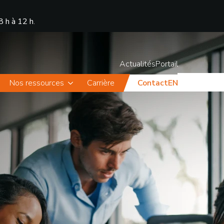
8 h à 12 h
.
Actualités
Portail
Nos ressources
Carrière
Contact
EN