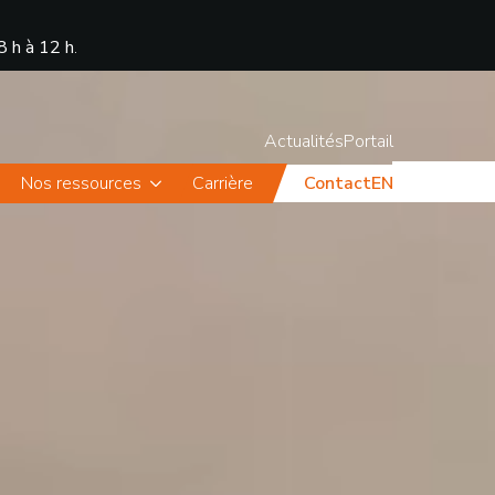
8 h à 12 h
.
Actualités
Portail
Nos ressources
Carrière
Contact
EN