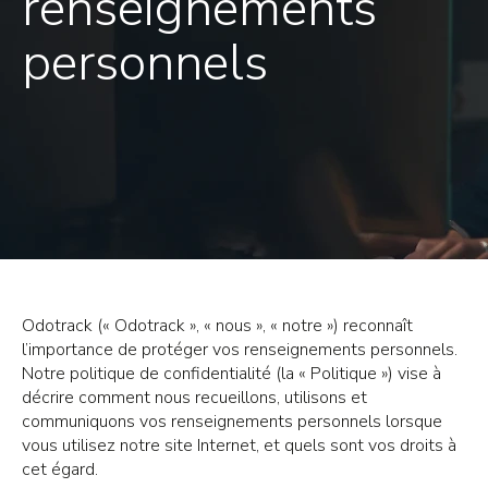
renseignements
personnels
Odotrack (« Odotrack », « nous », « notre ») reconnaît
l’importance de protéger vos renseignements personnels.
Notre politique de confidentialité (la « Politique ») vise à
décrire comment nous recueillons, utilisons et
communiquons vos renseignements personnels lorsque
vous utilisez notre site Internet, et quels sont vos droits à
cet égard.