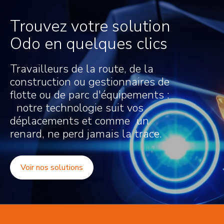
entreprises
L.C. Inc.
Trouvez votre solution
251-1171 rue
Odo en quelques clics
Notre-Dame
Ouest, Victoriaville,
QC, G6P 7L1
Travailleurs de la route, de la
819-751-0905
construction ou gestionnaires de
karineg@serviceslc.com
flotte ou de parc d'équipements :
notre technologie suit vos
Services
déplacements et comme un
Administratifs
renard, ne perd jamais la trace.
Raymond
Paradis Inc
Voir nos solutions
2500 Jean Perrin,
Suite 201,
Québec, QC, G1X
2C2
418-840-9244