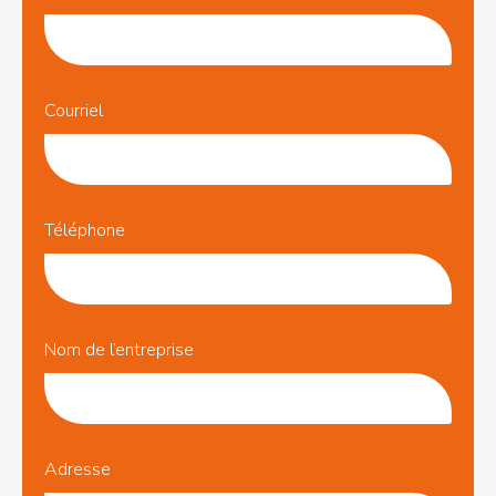
sam.1982@videotron.ca
Services
Courriel
comptables
Richard
Nareau
277 Western,
Téléphone
Waterloo, QC, J0E
2N0
450-920-7704
richardnareau@groupe-
financier.com
Nom de l’entreprise
Services
comptables
Adresse
LBG