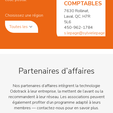
COMPTABLES
7630 Rollinat,
Choisissez une région
Laval, QC, H7R
5L6
450-962-1784
s.lepage@sylvielepage.co
Sylvie Fortin
470 104e Rue,
Beauceville, QC,
Partenaires d’affaires
G5X 3C2
418-774-5041
fsylvie09@videotron.ca
Nos partenaires d’affaires intègrent la technologie
Odotrack à leur entreprise, la mettent de l’avant ou la
recommandent à leur réseau. Les associations peuvent
Sylvain
également profiter d’un programme adapté à leurs
Latreille
membres — contactez-nous pour en savoir plus.