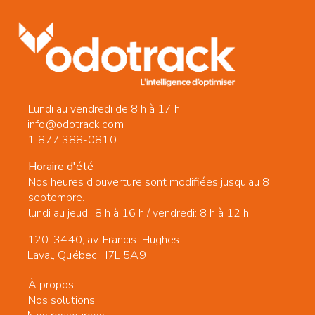
raymond@raymondparadis.
Services
Adm. St-
Laurent &
Lundi au vendredi de 8 h à 17 h
St-Pierre
info@odotrack.com
716 rue Short,
1 877 388-0810
Sherbrooke, QC,
J1H 2E8
Horaire d'été
819-346-1271
Nos heures d'ouverture sont modifiées jusqu'au 8
dany_stlaurent@hotmail.co
septembre.
lundi au jeudi: 8 h à 16 h / vendredi: 8 h à 12 h
120-3440, av. Francis-Hughes
Service
Laval, Québec H7L 5A9
Assistance
Comptable
À propos
Nos solutions
29 rue du Sous-