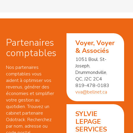
Partenaires
Voyer, Voyer
& Associés
comptables
1051 Boul. St-
Joseph,
Nos partenaires
Drummondville,
comptables vous
QC, J2C 2C4
aident à optimiser vos
819-478-0183
revenus, générer des
vva@bellnet.ca
économies et simplifier
votre gestion au
quotidien. Trouvez un
SYLVIE
cabinet partenaire
Odotrack. Recherchez
LEPAGE
par nom, adresse ou
SERVICES
code postal.