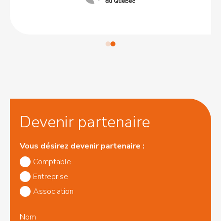
Services de
Comptabilité
et Gestion
Servico Inc.
403 rue des Fées,
Mont Saint-Hilaire,
QC, J3H 5X7
514-714-2036
l.longpre@servico.ca
Devenir partenaire
Services
d'Adm.
Vous désirez devenir partenaire :
Marcoux
Comptable
(1982) inc.
Entreprise
179 Belvédère
Association
Nord , Sherbrooke,
QC, J1H 4A7
Nom
819-821-9280