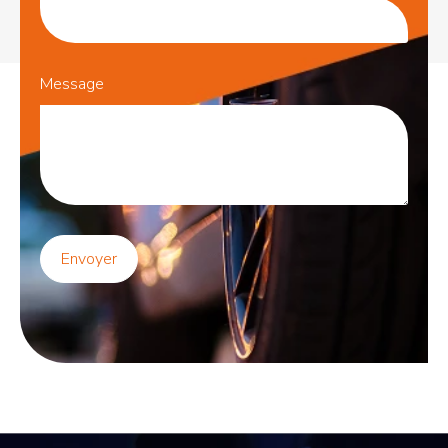
2166 Pauline,
Lasalle, QC, H8N
1L8
Message
514-725-9747
luc.b.garand@gmail.com
Services
Complets
Comptable
Envoyer
31 84E Ave.
Ouest, Blainville,
QC, J7C 1W7
450-434-2227
anoel@videotron.ca
Services aux