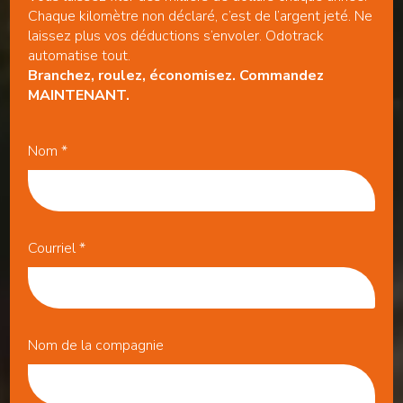
Chaque kilomètre non déclaré, c’est de l’argent jeté. Ne
laissez plus vos déductions s’envoler. Odotrack
automatise tout.
Branchez, roulez, économisez. Commandez
MAINTENANT.
Nom
*
Courriel
*
Nom de la compagnie