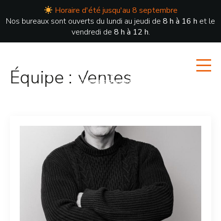
Horaire d'été jusqu'au 8 septembre
Nos bureaux sont ouverts du lundi au jeudi de
8 h à 16 h
et le
vendredi de
8 h à 12 h
.
Équipe :
Ventes