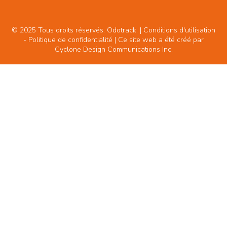
© 2025 Tous droits réservés. Odotrack. | Conditions d'utilisation
-
Politique de confidentialité
| Ce site web a été créé par
Cyclone Design Communications Inc.