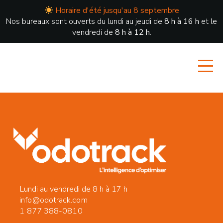
Horaire d'été jusqu'au 8 septembre
Nos bureaux sont ouverts du lundi au jeudi de
8 h à 16 h
et le
vendredi de
8 h à 12 h
.
Lundi au vendredi de 8 h à 17 h
info@odotrack.com
1 877 388-0810