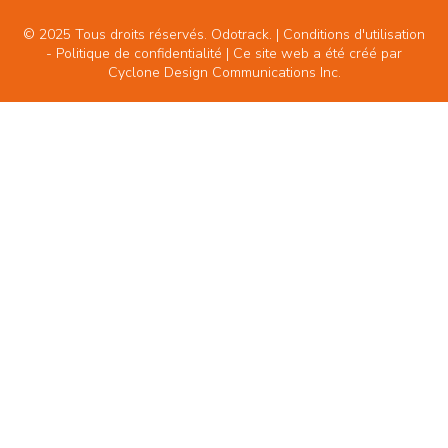
© 2025 Tous droits réservés. Odotrack. | Conditions d'utilisation
-
Politique de confidentialité
| Ce site web a été créé par
Cyclone Design Communications Inc.