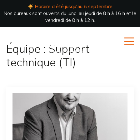
Horaire d'été jusqu'au 8 septembre
Nos bureaux sont ouverts du lundi au jeudi de
8 h à 16 h
et le
vendredi de
8 h à 12 h
.
Équipe :
Support
technique (TI)