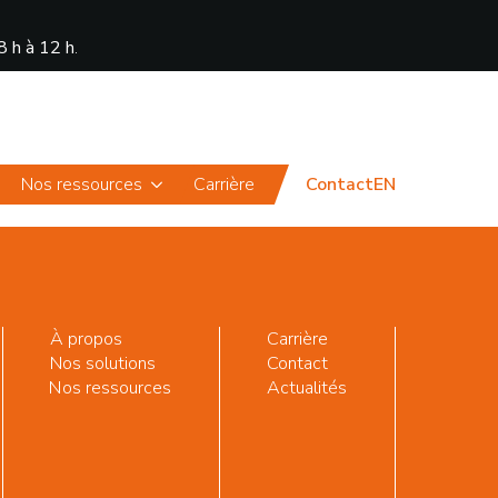
8 h à 12 h
.
Actualités
Portail
Nos ressources
Carrière
Contact
EN
À propos
Carrière
Nos solutions
Contact
Nos ressources
Actualités