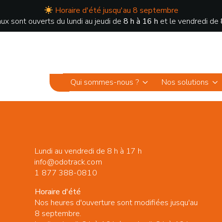
Horaire d'été jusqu'au 8 septembre
ux sont ouverts du lundi au jeudi de
8 h à 16 h
et le vendredi de
Qui sommes-nous ?
Nos solutions
Lundi au vendredi de 8 h à 17 h
info@odotrack.com
1 877 388-0810
Horaire d'été
Nos heures d'ouverture sont modifiées jusqu'au
8 septembre.