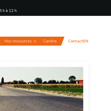
8 h à 12 h
.
Actualités
Portail
Nos ressources
Carrière
Contact
EN