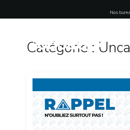
Nos burea
Catégorie :
Unca