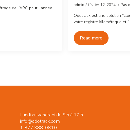
admin
février 12, 2024
Pas 
étrage de l’ARC pour l’année
Odotrack est une solution ‘’clo
votre registre kilométrique et [
Read more
Lundi au vendredi de 8 h à 17 h
info@odotrack.com
1 877 388-0810