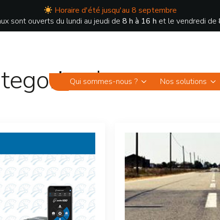
Horaire d'été jusqu'au 8 septembre
ux sont ouverts du lundi au jeudi de
8 h à 16 h
et le vendredi de
tegorized
Qui sommes-nous ?
Nos solutions