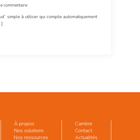
de commentaire
ud’’ simple à utiliser qui compile automatiquement
…]
À propos
Carrière
Nos solutions
Contact
Nos ressources
Actualités