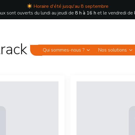
Horaire d'été jusqu'au 8 septembre
ux sont ouverts du lundi au jeudi de
8 h à 16 h
et le vendredi de
rack
Qui sommes-nous ?
Nos solutions