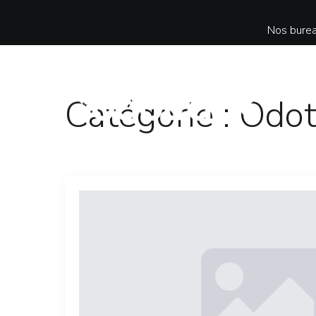
Nos burea
Catégorie :
Odot