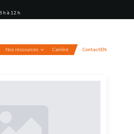
8 h à 12 h
.
Actualités
Portail
Nos ressources
Carrière
Contact
EN