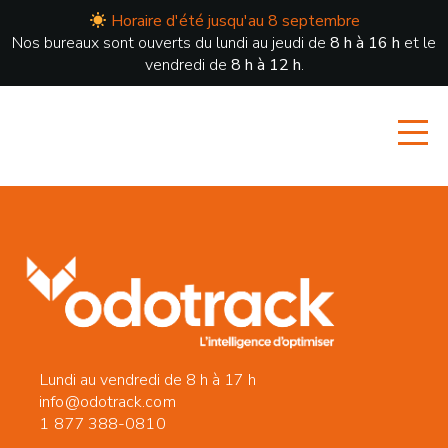
Horaire d'été jusqu'au 8 septembre
Nos bureaux sont ouverts du lundi au jeudi de
8 h à 16 h
et le
vendredi de
8 h à 12 h
.
Lundi au vendredi de 8 h à 17 h
info@odotrack.com
1 877 388-0810