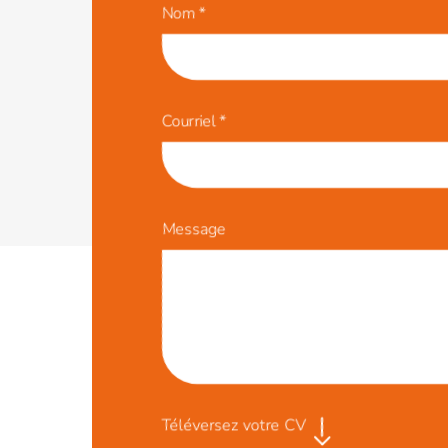
Nom
*
Courriel
*
Message
Téléversez votre CV