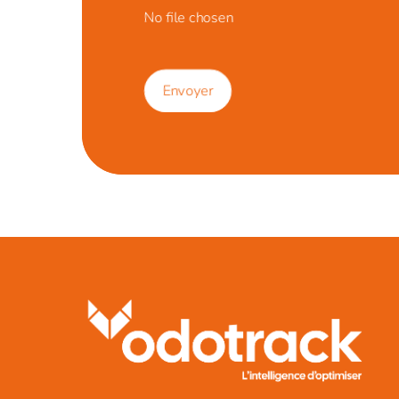
No file chosen
Envoyer