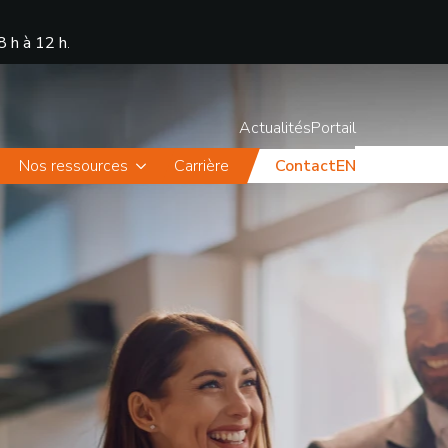
8 h à 12 h
.
Actualités
Portail
Nos ressources
Carrière
Contact
EN