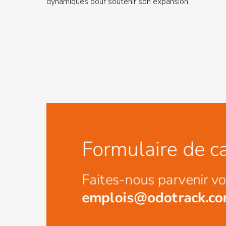
dynamiques pour soutenir son expansion.
Formulaire de c
Faites-nous parvenir vo
emplois@odotrack.c