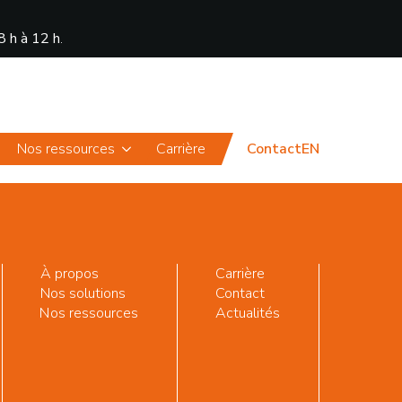
8 h à 12 h
.
Actualités
Portail
Nos ressources
Carrière
Contact
EN
À propos
Carrière
Nos solutions
Contact
Nos ressources
Actualités