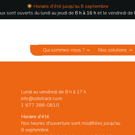
Horaire d'été jusqu'au 8 septembre
ux sont ouverts du lundi au jeudi de
8 h à 16 h
et le vendredi de
Qui sommes-nous ?
Nos solutions
Lundi au vendredi de 8 h à 17 h
info@odotrack.com
1 877 388-0810
Horaire d'été
Nos heures d'ouverture sont modifiées jusqu'au
8 septembre.