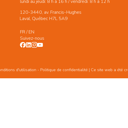
lundi au jeudi: 8 h à 16 h / vendredi: 8 h à 12 h
120-3440, av. Francis-Hughes
Laval, Québec H7L 5A9
FR
/
EN
Suivez-nous
ditions d'utilisation -
Politique de confidentialité
| Ce site web a été c