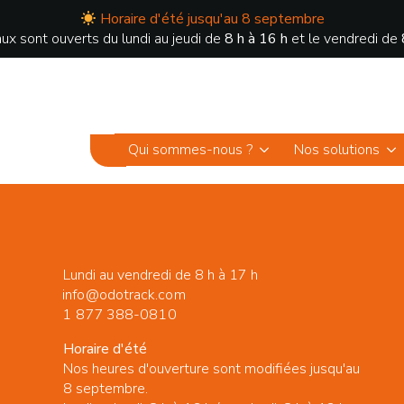
Horaire d'été jusqu'au 8 septembre
ux sont ouverts du lundi au jeudi de
8 h à 16 h
et le vendredi de
Qui sommes-nous ?
Nos solutions
Lundi au vendredi de 8 h à 17 h
info@odotrack.com
1 877 388-0810
Horaire d'été
Nos heures d'ouverture sont modifiées jusqu'au
8 septembre.