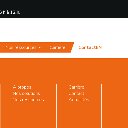
8 h à 12 h
.
Actualités
Portail
Nos ressources
Carrière
Contact
EN
À propos
Carrière
Nos solutions
Contact
Nos ressources
Actualités