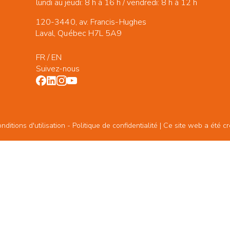
lundi au jeudi: 8 h à 16 h / vendredi: 8 h à 12 h
120-3440, av. Francis-Hughes
Laval, Québec H7L 5A9
FR
/
EN
Suivez-nous
ditions d'utilisation -
Politique de confidentialité
| Ce site web a été c