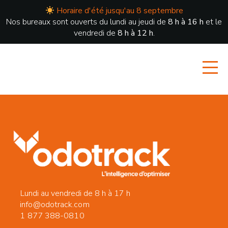
Horaire d'été jusqu'au 8 septembre
Nos bureaux sont ouverts du lundi au jeudi de
8 h à 16 h
et le
vendredi de
8 h à 12 h
.
Lundi au vendredi de 8 h à 17 h
info@odotrack.com
1 877 388-0810