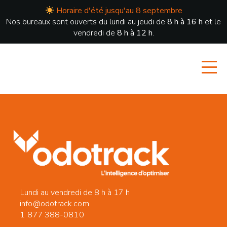
Horaire d'été jusqu'au 8 septembre
Nos bureaux sont ouverts du lundi au jeudi de
8 h à 16 h
et le
vendredi de
8 h à 12 h
.
Lundi au vendredi de 8 h à 17 h
info@odotrack.com
1 877 388-0810