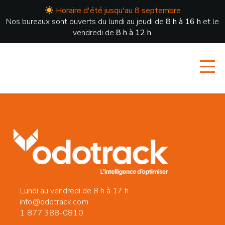
Horaire d'été jusqu'au 8 septembre
Nos bureaux sont ouverts du lundi au jeudi de
8 h à 16 h
et le
vendredi de
8 h à 12 h
.
Lundi au vendredi de 8 h à 17 h
info@odotrack.com
1 877 388-0810