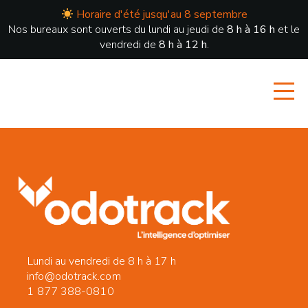
Horaire d'été jusqu'au 8 septembre
Nos bureaux sont ouverts du lundi au jeudi de
8 h à 16 h
et le
vendredi de
8 h à 12 h
.
Lundi au vendredi de 8 h à 17 h
info@odotrack.com
1 877 388-0810