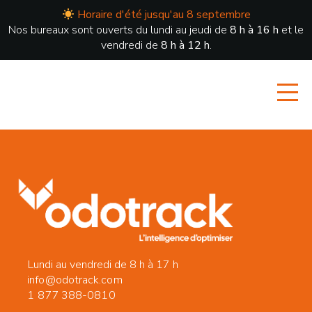
Horaire d'été jusqu'au 8 septembre
Nos bureaux sont ouverts du lundi au jeudi de
8 h à 16 h
et le
vendredi de
8 h à 12 h
.
Lundi au vendredi de 8 h à 17 h
info@odotrack.com
1 877 388-0810