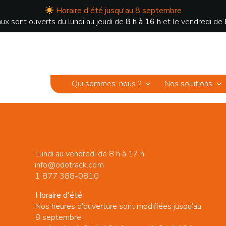
Horaire d'été jusqu'au 8 septembre
ux sont ouverts du lundi au jeudi de
8 h à 16 h
et le vendredi de
Qui sommes-nous ?
Nos solutions
Lundi au vendredi de 8 h à 17 h
info@odotrack.com
1 877 388-0810
Horaire d'été
Nos heures d'ouverture sont modifiées jusqu'au
8 septembre.