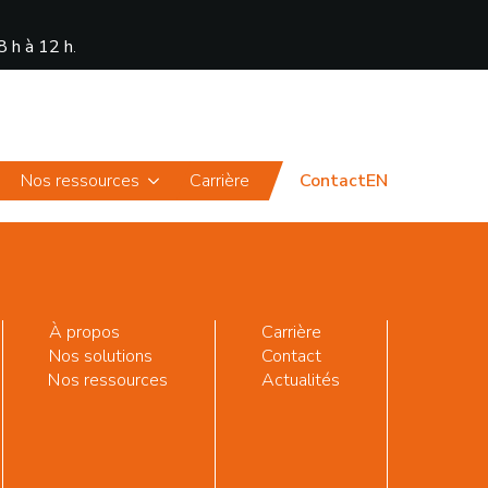
8 h à 12 h
.
Actualités
Portail
Nos ressources
Carrière
Contact
EN
À propos
Carrière
Nos solutions
Contact
Nos ressources
Actualités