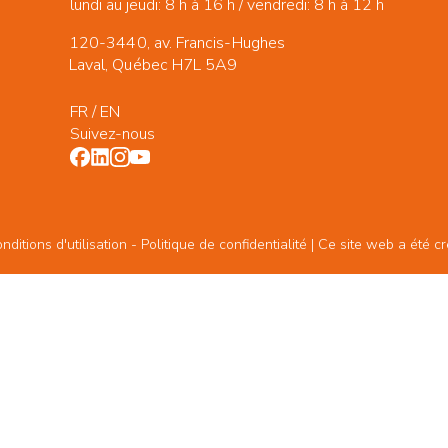
lundi au jeudi: 8 h à 16 h / vendredi: 8 h à 12 h
120-3440, av. Francis-Hughes
Laval, Québec H7L 5A9
FR
/
EN
Suivez-nous
ditions d'utilisation -
Politique de confidentialité
| Ce site web a été c