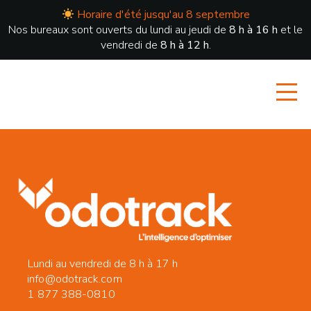
Horaire d'été jusqu'au 8 septembre
Nos bureaux sont ouverts du lundi au jeudi de
8 h à 16 h
et le
vendredi de
8 h à 12 h
.
Lundi au vendredi de 8 h à 17 h
info@odotrack.com
1 877 388-0810