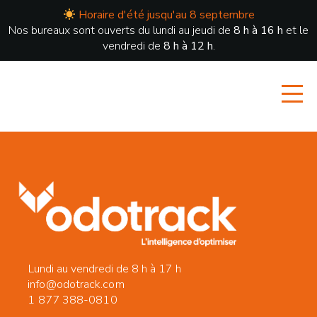
Horaire d'été jusqu'au 8 septembre
Nos bureaux sont ouverts du lundi au jeudi de
8 h à 16 h
et le
vendredi de
8 h à 12 h
.
Lundi au vendredi de 8 h à 17 h
info@odotrack.com
1 877 388-0810