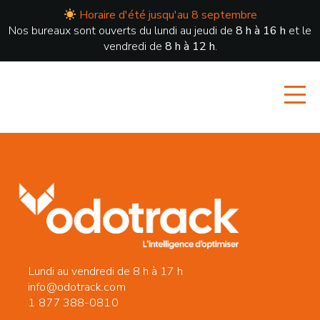
Horaire d'été jusqu'au 8 septembre
Nos bureaux sont ouverts du lundi au jeudi de
8 h à 16 h
et le
vendredi de
8 h à 12 h
.
Lundi au vendredi de 8 h à 17 h
info@odotrack.com
1 877 388-0810