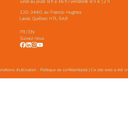
lundi au jeudi: 8 h à 16 h / vendredi: 8 h à 12 h
120-3440, av. Francis-Hughes
Laval, Québec H7L 5A9
FR
/
EN
Suivez-nous
ditions d'utilisation -
Politique de confidentialité
| Ce site web a été c