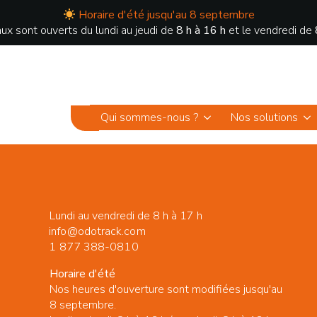
Horaire d'été jusqu'au 8 septembre
ux sont ouverts du lundi au jeudi de
8 h à 16 h
et le vendredi de
Qui sommes-nous ?
Nos solutions
Lundi au vendredi de 8 h à 17 h
info@odotrack.com
1 877 388-0810
Horaire d'été
Nos heures d'ouverture sont modifiées jusqu'au
8 septembre.