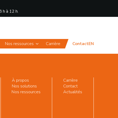
8 h à 12 h
.
Actualités
Portail
Nos ressources
Carrière
Contact
EN
À propos
Carrière
Nos solutions
Contact
Nos ressources
Actualités