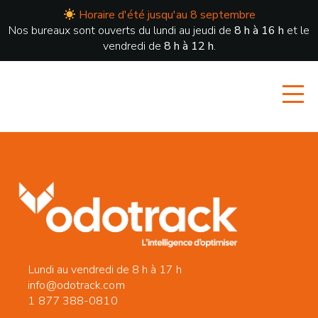
Horaire d'été jusqu'au 8 septembre
Nos bureaux sont ouverts du lundi au jeudi de
8 h à 16 h
et le
vendredi de
8 h à 12 h
.
Lundi au vendredi de 8 h à 17 h
info@odotrack.com
1 877 388-0810