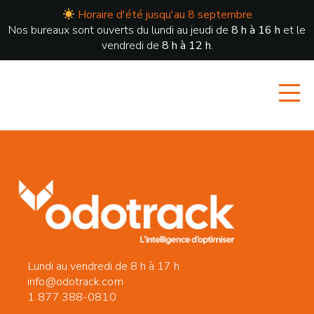
Horaire d'été jusqu'au 8 septembre
Nos bureaux sont ouverts du lundi au jeudi de
8 h à 16 h
et le
vendredi de
8 h à 12 h
.
Lundi au vendredi de 8 h à 17 h
info@odotrack.com
1 877 388-0810