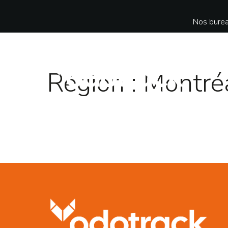
Nos burea
Région :
Montré