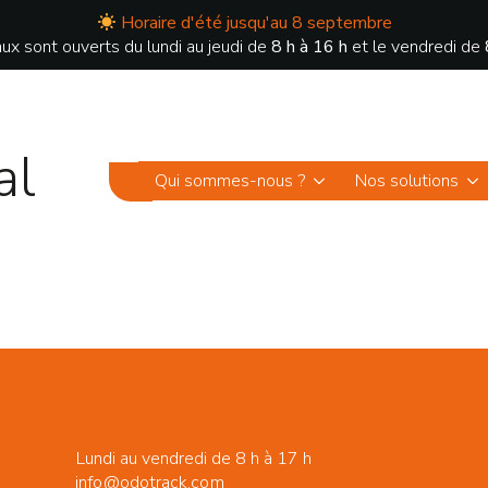
Horaire d'été jusqu'au 8 septembre
ux sont ouverts du lundi au jeudi de
8 h à 16 h
et le vendredi de
al
Qui sommes-nous ?
Nos solutions
Lundi au vendredi de 8 h à 17 h
info@odotrack.com