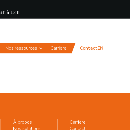
8 h à 12 h
.
Actualités
Portail
Nos ressources
Carrière
Contact
EN
À propos
Carrière
Nos solutions
Contact