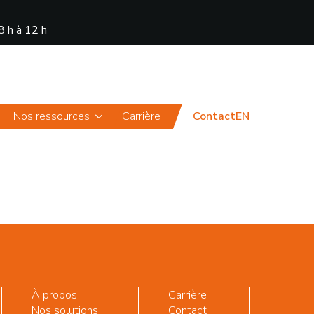
8 h à 12 h
.
Actualités
Portail
Nos ressources
Carrière
Contact
EN
À propos
Carrière
Nos solutions
Contact