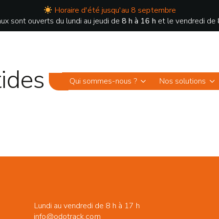
Horaire d'été jusqu'au 8 septembre
ux sont ouverts du lundi au jeudi de
8 h à 16 h
et le vendredi de
ides
Qui sommes-nous ?
Nos solutions
Lundi au vendredi de 8 h à 17 h
info@odotrack.com