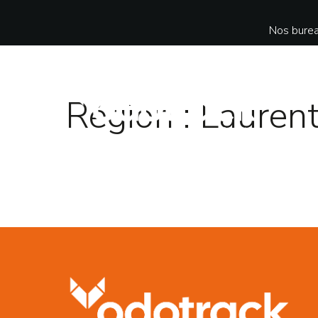
Nos burea
Région :
Laurent