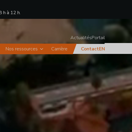
8 h à 12 h
.
Actualités
Portail
Nos ressources
Carrière
Contact
EN