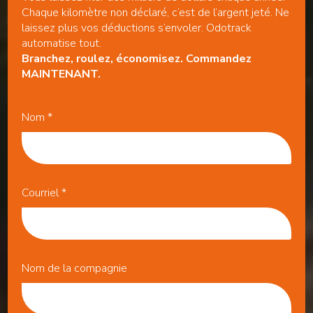
Chaque kilomètre non déclaré, c’est de l’argent jeté. Ne
laissez plus vos déductions s’envoler. Odotrack
automatise tout.
Branchez, roulez, économisez. Commandez
MAINTENANT.
Nom
*
Courriel
*
Nom de la compagnie