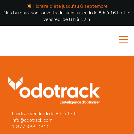
Horaire d'été jusqu'au 8 septembre
Nos bureaux sont ouverts du lundi au jeudi de
8 h à 16 h
et le
vendredi de
8 h à 12 h
.
Lundi au vendredi de 8 h à 17 h
info@odotrack.com
1 877 388-0810