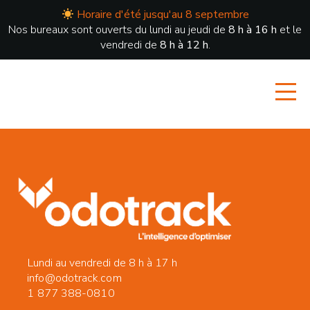
Horaire d'été jusqu'au 8 septembre
Nos bureaux sont ouverts du lundi au jeudi de
8 h à 16 h
et le
vendredi de
8 h à 12 h
.
Lundi au vendredi de 8 h à 17 h
info@odotrack.com
1 877 388-0810