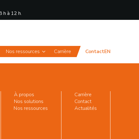
8 h à 12 h
.
Actualités
Portail
Nos ressources
Carrière
Contact
EN
À propos
Carrière
Nos solutions
Contact
Nos ressources
Actualités