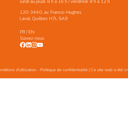
lundi au jeudi: 8 h à 16 h / vendredi: 8 h à 12 h
120-3440, av. Francis-Hughes
Laval, Québec H7L 5A9
FR
/
EN
Suivez-nous
ditions d'utilisation -
Politique de confidentialité
| Ce site web a été c