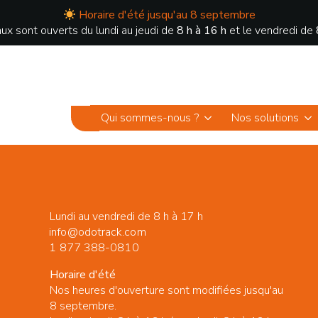
Horaire d'été jusqu'au 8 septembre
ux sont ouverts du lundi au jeudi de
8 h à 16 h
et le vendredi de
Qui sommes-nous ?
Nos solutions
Lundi au vendredi de 8 h à 17 h
info@odotrack.com
1 877 388-0810
Horaire d'été
Nos heures d'ouverture sont modifiées jusqu'au
8 septembre.