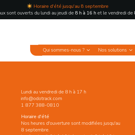
Horaire d'été jusqu'au 8 septembre
ux sont ouverts du lundi au jeudi de
8 h à 16 h
et le vendredi de
Qui sommes-nous ?
Nos solutions
Lundi au vendredi de 8 h à 17 h
info@odotrack.com
1 877 388-0810
Horaire d'été
Nos heures d'ouverture sont modifiées jusqu'au
8 septembre.