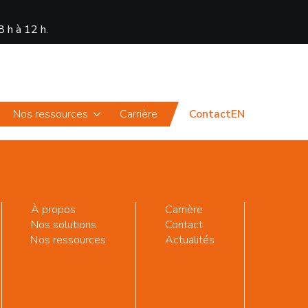
8 h à 12 h
.
Actualités
Portail
Nos ressources
Carrière
Contact
EN
À propos
Carrière
Nos solutions
Contact
Nos ressources
Actualités