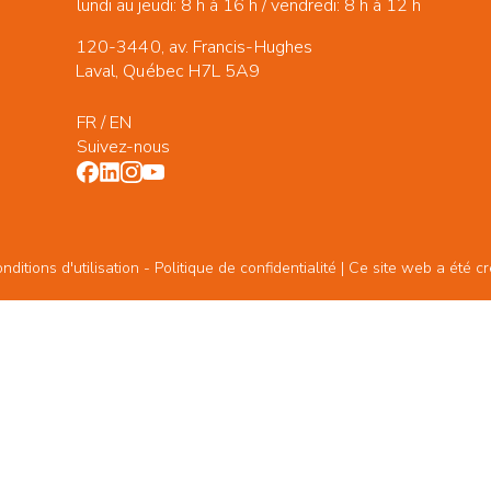
lundi au jeudi: 8 h à 16 h / vendredi: 8 h à 12 h
120-3440, av. Francis-Hughes
Laval, Québec H7L 5A9
FR
/
EN
Suivez-nous
ditions d'utilisation -
Politique de confidentialité
| Ce site web a été c