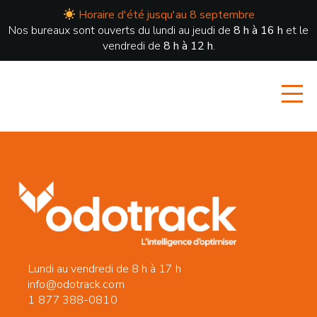
Horaire d'été jusqu'au 8 septembre
Nos bureaux sont ouverts du lundi au jeudi de
8 h à 16 h
et le
vendredi de
8 h à 12 h
.
Lundi au vendredi de 8 h à 17 h
info@odotrack.com
1 877 388-0810