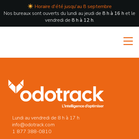
Horaire d'été jusqu'au 8 septembre
Nos bureaux sont ouverts du lundi au jeudi de
8 h à 16 h
et le
vendredi de
8 h à 12 h
.
Lundi au vendredi de 8 h à 17 h
info@odotrack.com
1 877 388-0810