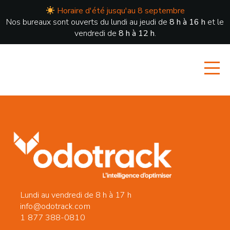
Horaire d'été jusqu'au 8 septembre
Nos bureaux sont ouverts du lundi au jeudi de
8 h à 16 h
et le
vendredi de
8 h à 12 h
.
Lundi au vendredi de 8 h à 17 h
info@odotrack.com
1 877 388-0810