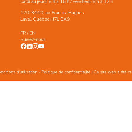
lundi au jeudi: 8 h à 16 h / vendredi: 8 h à 12 h
120-3440, av. Francis-Hughes
Laval, Québec H7L 5A9
FR
/
EN
Suivez-nous
ditions d'utilisation -
Politique de confidentialité
| Ce site web a été c