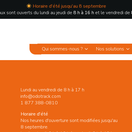
Horaire d'été jusqu'au 8 septembre
ux sont ouverts du lundi au jeudi de
8 h à 16 h
et le vendredi de
Qui sommes-nous ?
Nos solutions
Lundi au vendredi de 8 h à 17 h
info@odotrack.com
1 877 388-0810
Horaire d'été
Nos heures d'ouverture sont modifiées jusqu'au
8 septembre.