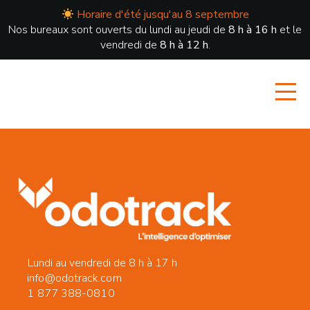
Horaire d'été jusqu'au 8 septembre
Nos bureaux sont ouverts du lundi au jeudi de
8 h à 16 h
et le
vendredi de
8 h à 12 h
.
Lundi au vendredi de 8 h à 17 h
info@odotrack.com
1 877 388-0810