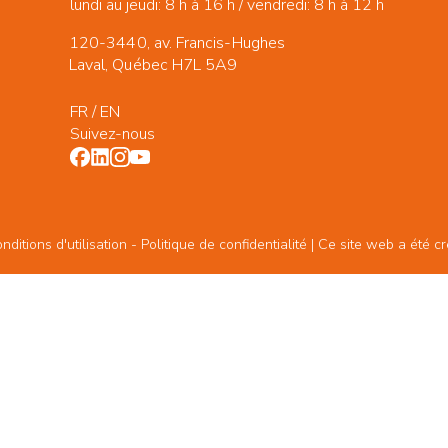
lundi au jeudi: 8 h à 16 h / vendredi: 8 h à 12 h
120-3440, av. Francis-Hughes
Laval, Québec H7L 5A9
FR
/
EN
Suivez-nous
ditions d'utilisation -
Politique de confidentialité
| Ce site web a été c