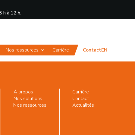
8 h à 12 h
.
Actualités
Portail
Nos ressources
Carrière
Contact
EN
À propos
Carrière
Nos solutions
Contact
Nos ressources
Actualités