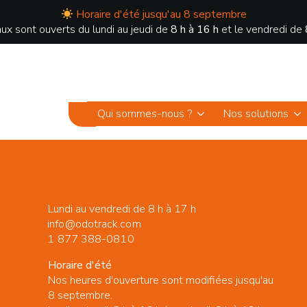
Horaire d'été jusqu'au 8 septembre
ux sont ouverts du lundi au jeudi de
8 h à 16 h
et le vendredi de
Qui sommes-nous ?
Nos solutions
Lundi au vendredi de 8 h à 17 h
info@odotrack.com
1 877 388-0810
Horaire d'été
Nos heures d'ouverture sont modifiées jusqu'au
8 septembre.