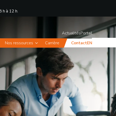
8 h à 12 h
.
Actualités
Portail
Nos ressources
Carrière
Contact
EN